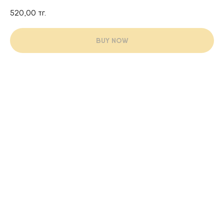
520,00
тг.
BUY NOW