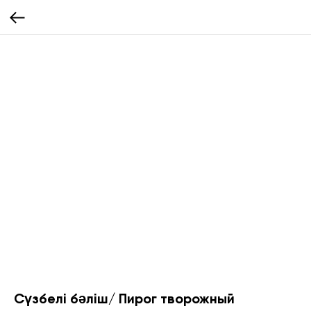
Сүзбелі бәліш/ Пирог творожный