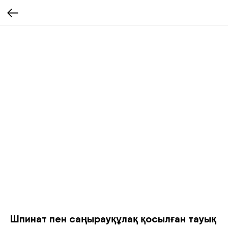
Шпинат пен саңырауқұлақ қосылған тауық