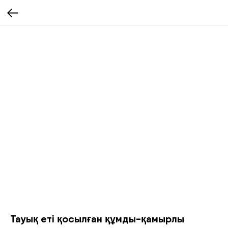
Тауық еті қосылған құмды-қамырлы